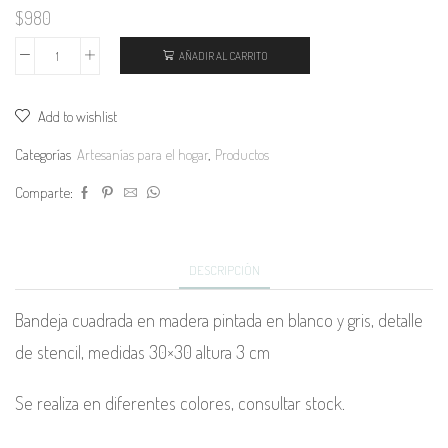
$
980
AÑADIR AL CARRITO
Bandeja
cantidad
Add to wishlist
Categorías
Artesanías para el hogar
,
Productos
Comparte:
DESCRIPCIÓN
Bandeja cuadrada en madera pintada en blanco y gris, detalle
de stencil, medidas 30×30 altura 3 cm
Se realiza en diferentes colores, consultar stock.