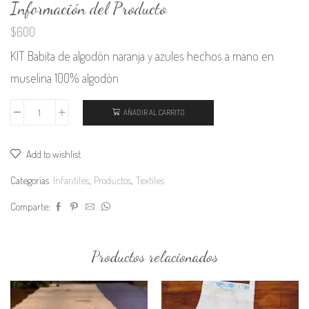
Información del Producto
$
600
KIT Babita de algodón naranja y azules hechos a mano en
muselina 100% algodón
AÑADIR AL CARRITO
Set
Babita
Add to wishlist
de
algodón
Categorías
Infantiles
,
Productos
,
Textiles
naranja
Comparte:
y
azules
Productos relacionados
cantidad