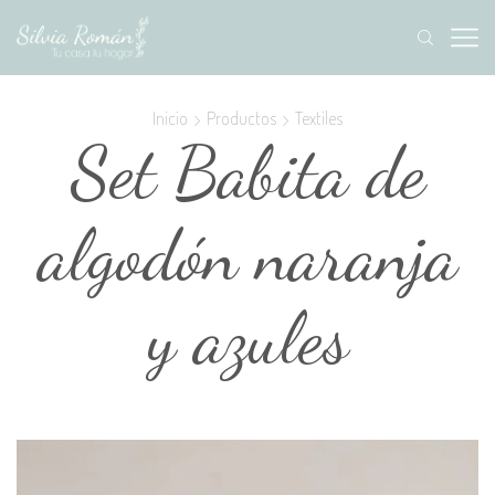
Inicio
Productos
Textiles
Set Babita de
algodón naranja
y azules