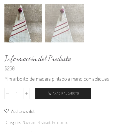
Información del Producto
$
250
Mini arbolito de madera pintado a mano con apliques
AÑADIR AL CARRITO
Mini
arbolito
Add to wishlist
Cintas
cantidad
Categorías
Navidad
,
Navidad
,
Productos