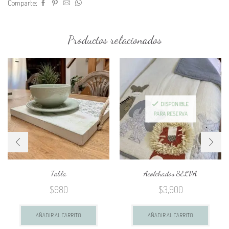
Comparte:
Productos relacionados
DISPONIBLE
PARA RESERVA
Tabla
Acolchados SELVA
$
980
$
3,900
AÑADIR AL CARRITO
AÑADIR AL CARRITO