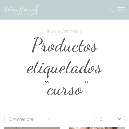
Inicio
Comercio
Productos
etiquetados
“curso”
Productos
por