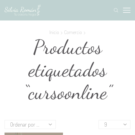
Inicio
Comercio
Productos
etiquetados
“cursoonline”
Productos
por