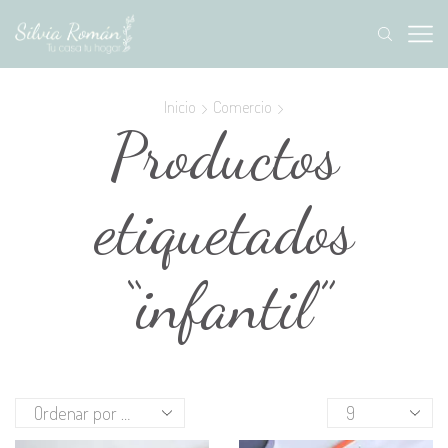
Inicio
Comercio
Productos
etiquetados
“infantil”
Productos
por