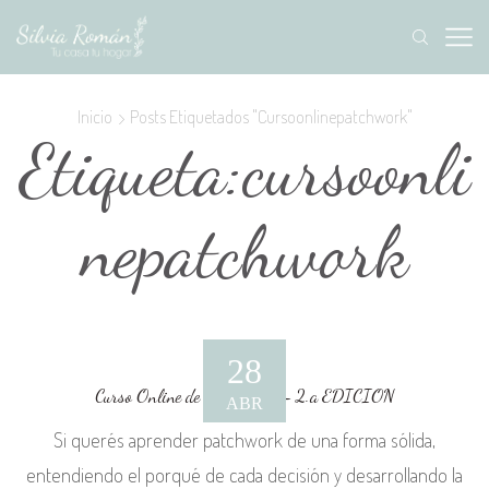
Inicio
Posts Etiquetados "cursoonlinepatchwork"
Etiqueta:cursoonli
nepatchwork
28
Curso Online de Patchwork – 2.a EDICION
ABR
Si querés aprender patchwork de una forma sólida,
entendiendo el porqué de cada decisión y desarrollando la