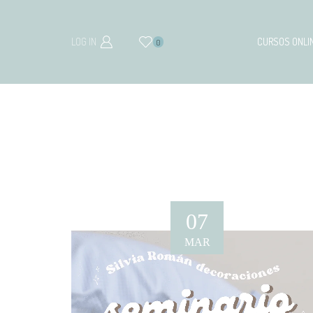
LOG IN
CURSOS ONLI
0
07
MAR