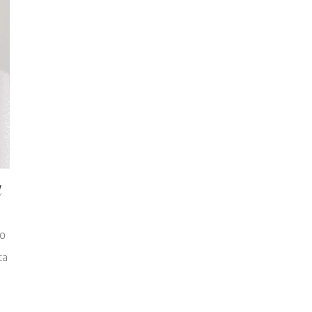
A
do
ca