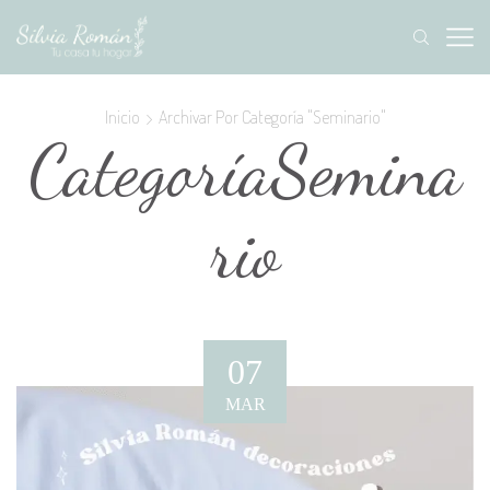
Inicio
Archivar Por Categoría "Seminario"
CategoríaSemina
rio
07
MAR