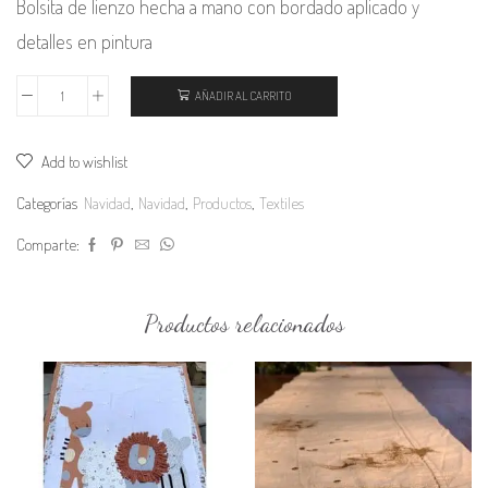
Bolsita de lienzo hecha a mano con bordado aplicado y
detalles en pintura
AÑADIR AL CARRITO
Bolsita
de
Add to wishlist
lienzo
navideña
Categorías
Navidad
,
Navidad
,
Productos
,
Textiles
25x30
Comparte:
cantidad
Productos relacionados