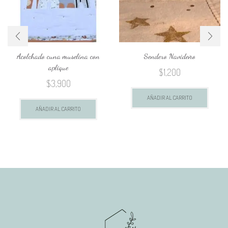
Acolchado cuna muselina con
Sendero Navideño
aplique
$
1,200
$
3,900
AÑADIR AL CARRITO
AÑADIR AL CARRITO