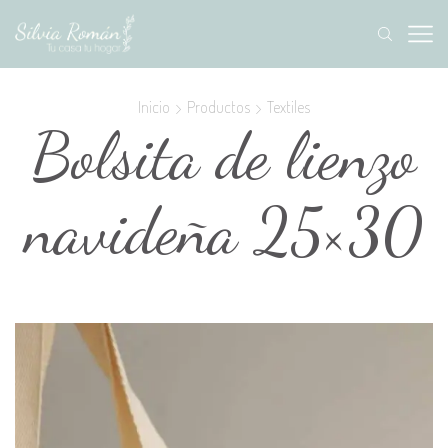
Inicio
Productos
Textiles
Bolsita de lienzo
navideña 25×30