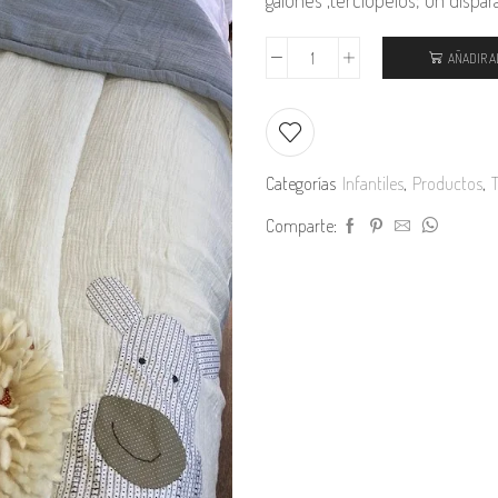
galones ,terciopelos; un dispar
AÑADIR A
Acolchados
SELVA
cantidad
Categorías
Infantiles
,
Productos
,
T
Comparte: