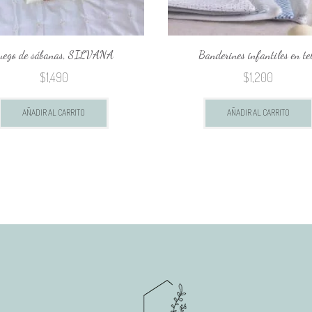
uego de sábanas, SILVANA
Banderines infantiles en te
$
1,490
$
1,200
AÑADIR AL CARRITO
AÑADIR AL CARRITO