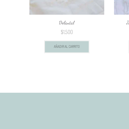
Delantal
J
$
1,500
AÑADIR AL CARRITO