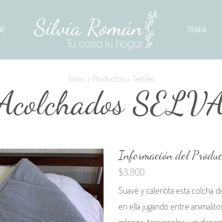
NE
TIENDA
Inicio
Productos
Textiles
Acolchados SELV
Información del Produc
$
3,900
Suave y calentita esta colcha d
en ella jugando entre animalitos