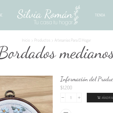
NE
TIENDA
Inicio
Productos
Artesanías Para El Hogar
Bordados mediano
Información del Produc
$
1,200
AÑADIR A
Bordados
medianos