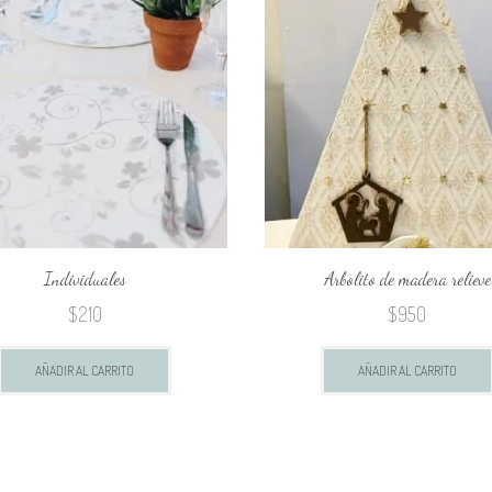
Individuales
Arbolito de madera relieve
$
210
$
950
AÑADIR AL CARRITO
AÑADIR AL CARRITO