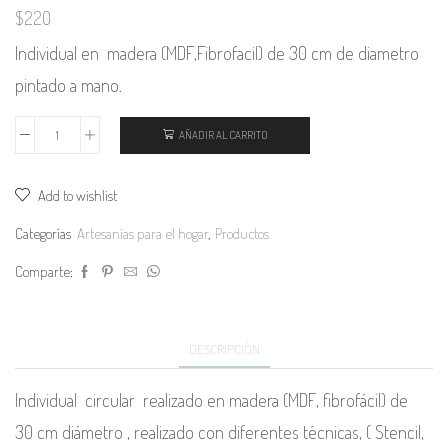
$
220
Individual en madera (MDF,Fibrofacil) de 30 cm de diametro
pintado a mano.
AÑADIR AL CARRITO
Individuales
cantidad
Add to wishlist
Categorías
Artesanías para el hogar
,
Productos
Comparte:
DESCRIPCIÓN
Individual circular realizado en madera (MDF, fibrofácil) de
30 cm diámetro , realizado con diferentes técnicas, ( Stencil,