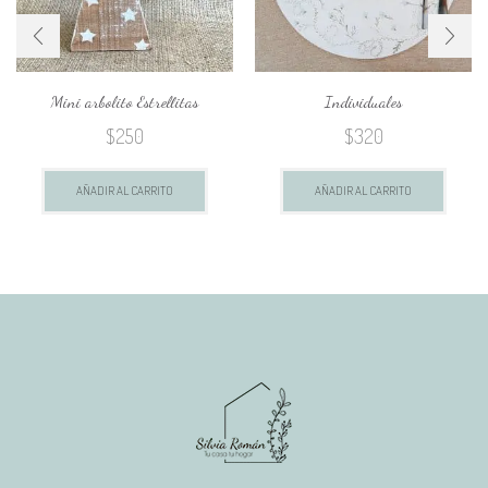
Mini arbolito Estrellitas
Individuales
$
250
$
320
AÑADIR AL CARRITO
AÑADIR AL CARRITO