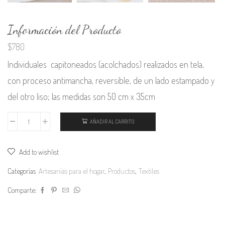
Información del Producto
$
780
Individuales capitoneados (acolchados) realizados en tela,
con proceso antimancha, reversible, de un lado estampado y
del otro liso; las medidas son 50 cm x 35cm
AÑADIR AL CARRITO
Individuales
Reversibles
Add to wishlist
cantidad
Categorías
Artesanías para el hogar
,
Productos
,
Textiles
Comparte: