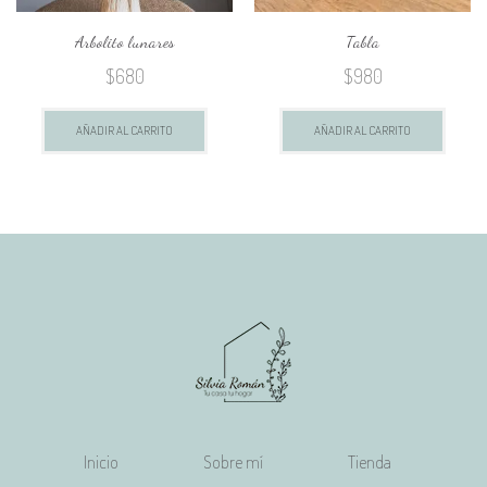
Arbolito lunares
Tabla
$
680
$
980
AÑADIR AL CARRITO
AÑADIR AL CARRITO
Inicio
Sobre mí
Tienda