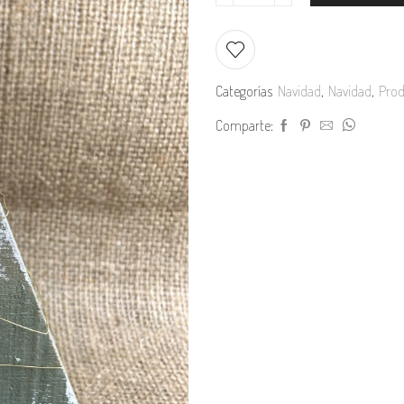
Mini
arbolito
Bastón
de
Categorías
Navidad
,
Navidad
,
Prod
caramelo
Comparte:
cantidad