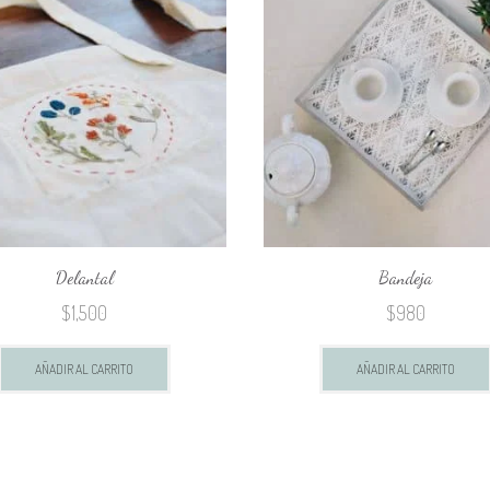
Delantal
Bandeja
$
1,500
$
980
AÑADIR AL CARRITO
AÑADIR AL CARRITO