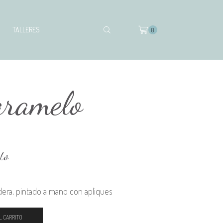
TALLERES
0
aramelo
to
dera, pintado a mano con apliques
L CARRITO