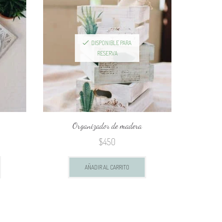
DISPONIBLE PARA
RESERVA
Organizador de madera
Acolcha
$
450
AÑADIR AL CARRITO