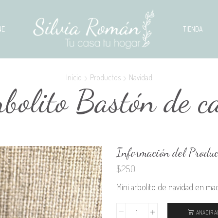
NE
TIENDA
Inicio
Productos
Navidad
rbolito Bastón de c
Información del Produc
$
250
Mini arbolito de navidad en ma
AÑADIR A