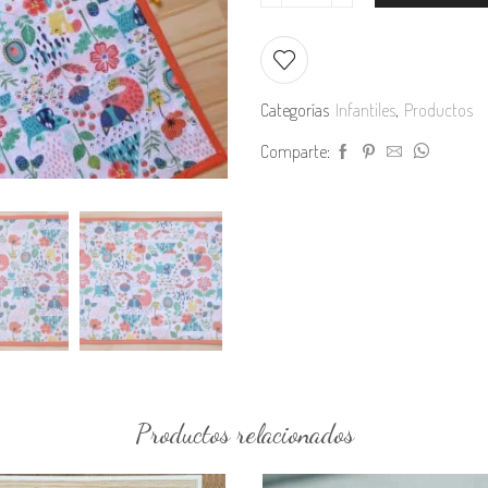
Individual
infantil
estampado
cantidad
Categorías
Infantiles
,
Productos
Comparte:
Productos relacionados