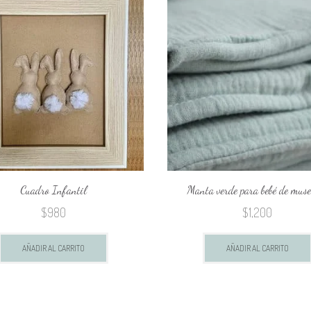
Cuadro Infantil
Manta verde para bebé de muse
$
980
$
1,200
AÑADIR AL CARRITO
AÑADIR AL CARRITO