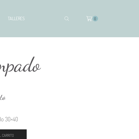
TALLERES
0
ampado
to
llo 30×40
L CARRITO