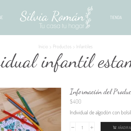
NE
TIENDA
Inicio
Productos
Infantiles
idual infantil est
Información del Produc
$
400
Individual de algodón con bolsi
AÑADIR A