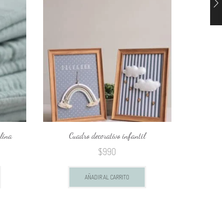
lina
Cuadro decorativo infantil
JUA
$
990
AÑADIR AL CARRITO