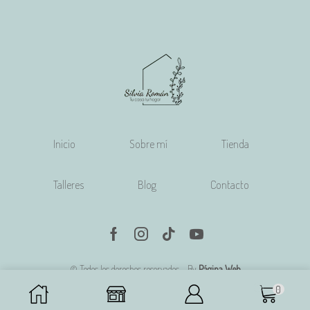
Inicio
Sobre mí
Tienda
Talleres
Blog
Contacto
Facebook
Instagram
Tik-
Youtube
tok
© Todos los derechos reservados - By
Página Web
0