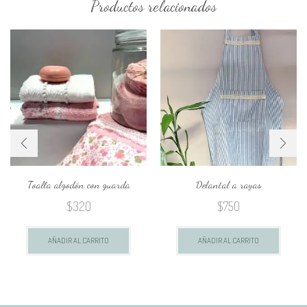
Productos relacionados
Individual
infantil
estampado
cantidad
Toalla algodón con guarda
Delantal a rayas
$
320
$
750
AÑADIR AL CARRITO
AÑADIR AL CARRITO