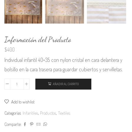
Información del Producto
$
400
Individual infantil 40×35 con nylon cristal en cara delantera y
bolsillo en la cara trasera para guardar cubiertos y servilletas.
AÑADIR AL CARRITO
Individual
infantil
Add to wishlist
limones
en
Categorías
Infantiles
,
Productos
,
Textiles
rodajas
Comparte:
cantidad