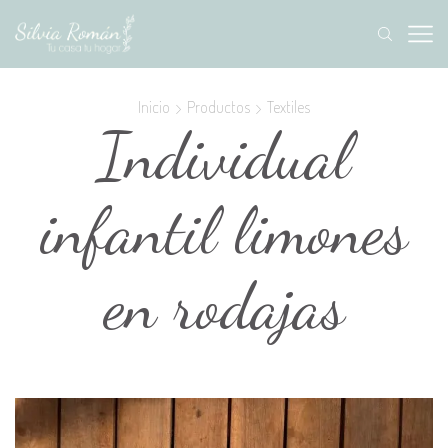
Inicio
Productos
Textiles
Individual
infantil limones
en rodajas