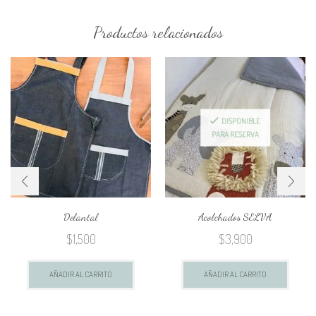
Productos relacionados
DISPONIBLE
PARA RESERVA
Delantal
Acolchados SELVA
$
1,500
$
3,900
AÑADIR AL CARRITO
AÑADIR AL CARRITO